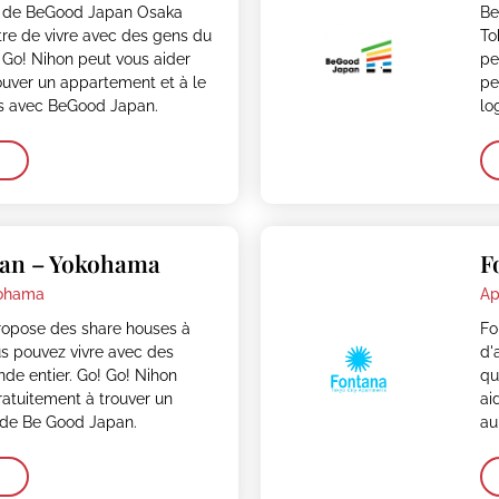
s de BeGood Japan Osaka
Be
re de vivre avec des gens du
To
 Go! Nihon peut vous aider
pe
ouver un appartement et à le
pe
us avec BeGood Japan.
lo
pan – Yokohama
F
ohama
Ap
opose des share houses à
Fo
s pouvez vivre avec des
d'
de entier. Go! Go! Nihon
qu
ratuitement à trouver un
ai
de Be Good Japan.
au