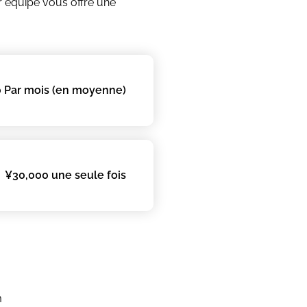
r équipe vous offre une
 Par mois (en moyenne)
¥30,000 une seule fois
m
m