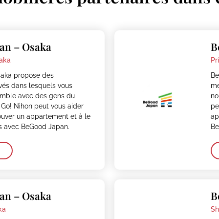
an – Osaka
B
aka
Pr
aka propose des
Be
vés dans lesquels vous
me
emble avec des gens du
no
 Go! Nihon peut vous aider
pe
ouver un appartement et à le
ap
us avec BeGood Japan.
Be
an – Osaka
B
ka
Sh