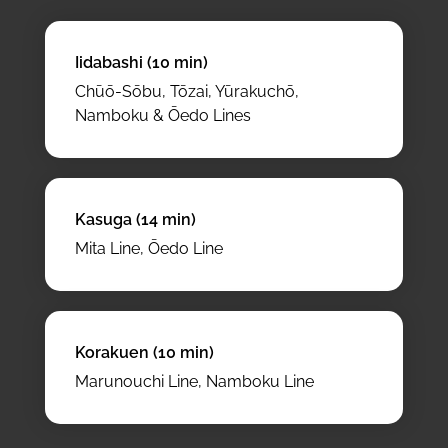
Iidabashi (10 min)
Chūō-Sōbu, Tōzai, Yūrakuchō,
Namboku & Ōedo Lines
Kasuga (14 min)
Mita Line, Ōedo Line
Korakuen (10 min)
Marunouchi Line, Namboku Line