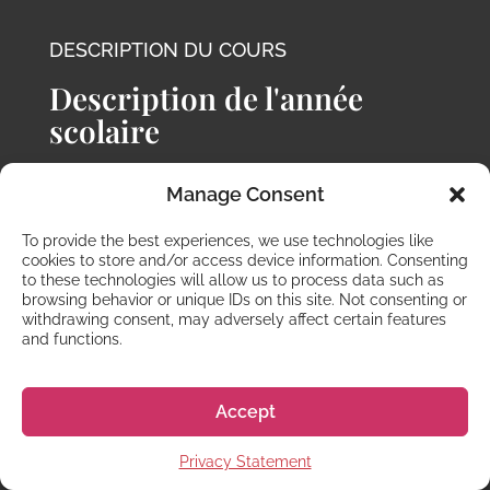
DESCRIPTION DU COURS
Description de l'année
scolaire
Manage Consent
Contactez-nous pour vous inscrire
To provide the best experiences, we use technologies like
cookies to store and/or access device information. Consenting
to these technologies will allow us to process data such as
browsing behavior or unique IDs on this site. Not consenting or
withdrawing consent, may adversely affect certain features
TRIMESTRE 1 - 3
and functions.
DÉBUTANT - 9 MOIS
Vous vous concentrerez sur les conversations
du quotidien mais aussi sur la grammaire et les
Accept
structures des phrases. A la fin, vous aurez un
niveau JLPT N4. Manuel principal : Minna no
Privacy Statement
Nihongo.