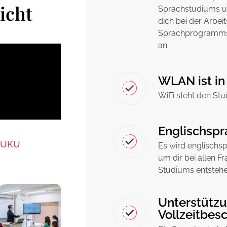
icht
Sprachstudiums un
dich bei der Arbe
Sprachprogramms b
an.
WLAN ist in
WiFi steht den Stu
Englischspr
JUKU
Es wird englischs
um dir bei allen F
Studiums entstehe
Unterstützu
Vollzeitbes