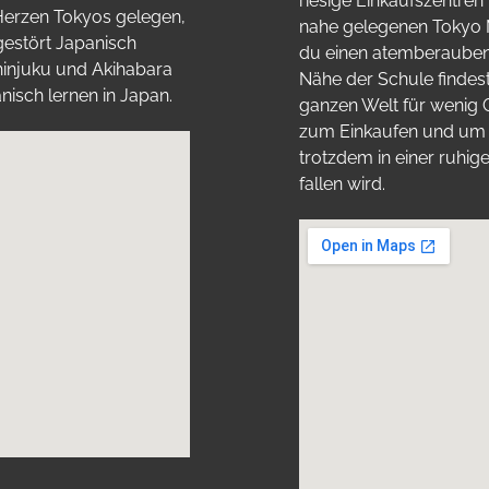
riesige Einkaufszentre
Herzen Tokyos gelegen,
nahe gelegenen Tokyo M
gestört Japanisch
du einen atemberaubend
hinjuku und Akihabara
Nähe der Schule findest
nisch lernen in Japan.
ganzen Welt für wenig 
zum Einkaufen und um Te
trotzdem in einer ruhige
fallen wird.