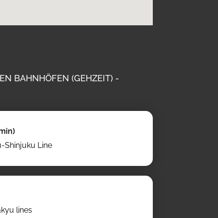
N BAHNHÖFEN (GEHZEIT) -
min)
u-Shinjuku Line
akyu lines