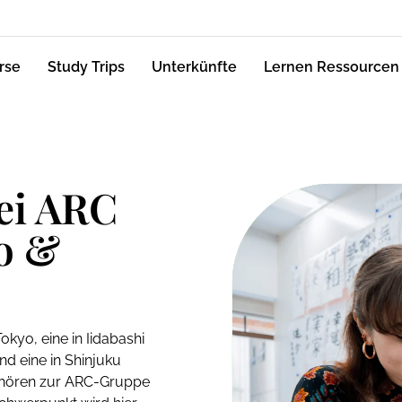
rse
Study Trips
Unterkünfte
Lernen Ressourcen
ei ARC
o &
kyo, eine in Iidabashi
d eine in Shinjuku
ehören zur ARC-Gruppe