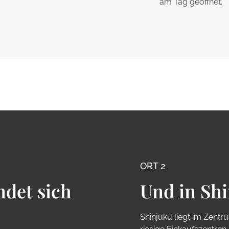
am Tag geöffnet.
ORT 2
ndet sich
Und in Sh
Shinjuku liegt im Zentr