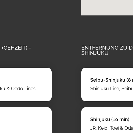
GEHZEIT) -
ENTFERNUNG ZU DE
SHINJUKU
Seibu-Shinjuku (8 
ku & Ōedo Lines
Shinjuku Line, Seib
Shinjuku (10 min)
JR, Keio, Toei & Od