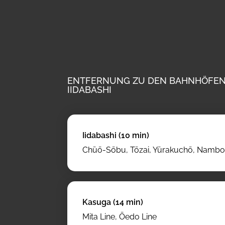
ENTFERNUNG ZU DEN BAHNHÖFEN (
IIDABASHI
Iidabashi (10 min)
Chūō-Sōbu, Tōzai, Yūrakuchō, Nambo
Kasuga (14 min)
Mita Line, Ōedo Line