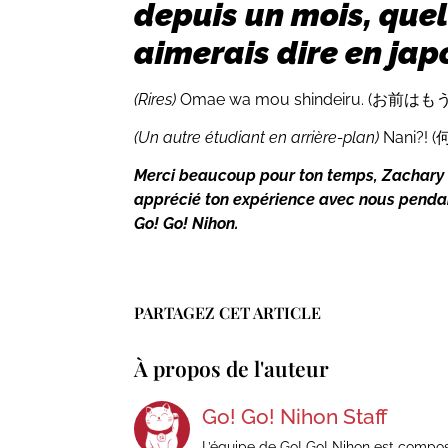
depuis un mois, que
aimerais dire en jap
(Rires)
Omae wa mou shindeiru. (お前
(Un autre étudiant en arrière-plan)
Nani?!
Merci beaucoup pour ton temps, Zachary 
apprécié ton expérience avec nous penda
Go! Go! Nihon.
PARTAGEZ CET ARTICLE
À propos de l'auteur
Go! Go! Nihon Staff
L’équipe de Go! Go! Nihon est compo