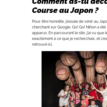
Comment as-tu déco
Course au Japon ?
Pour être honnête, j’essaie de venir au J
cherchant sur Google, Go! Go! Nihon a été l
apparus. En parcourant le site, j’ai vu q
exactement à ce que je recherchais, et c’
retrouvé ici.