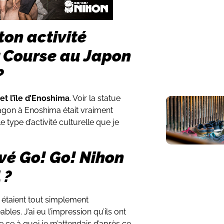
 ton activité
 Course au Japon
?
t l’île d’Enoshima
. Voir la statue
agon à Enoshima était vraiment
e type d’activité culturelle que je
vé Go! Go! Nihon
 ?
s étaient tout simplement
bles. J’ai eu l’impression qu’ils ont
 ce à quoi je m’attendais d’après ce