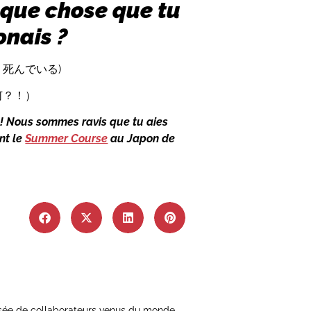
lque chose que tu
onais ?
はもう死んでいる)
 (何？！）
! Nous sommes ravis que tu aies
nt le
Summer Course
au Japon de
sée de collaborateurs venus du monde