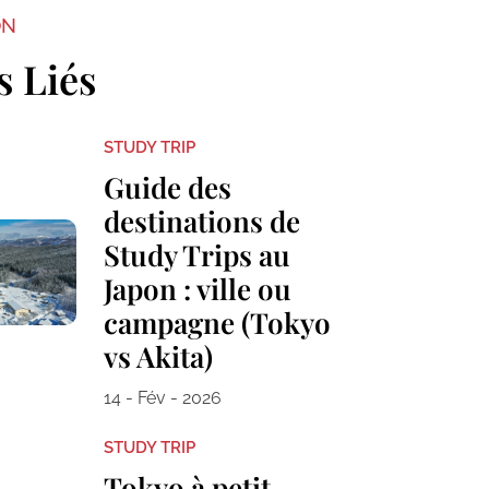
ON
s Liés
STUDY TRIP
Guide des
destinations de
Study Trips au
Japon : ville ou
campagne (Tokyo
vs Akita)
14 - Fév - 2026
STUDY TRIP
Tokyo à petit