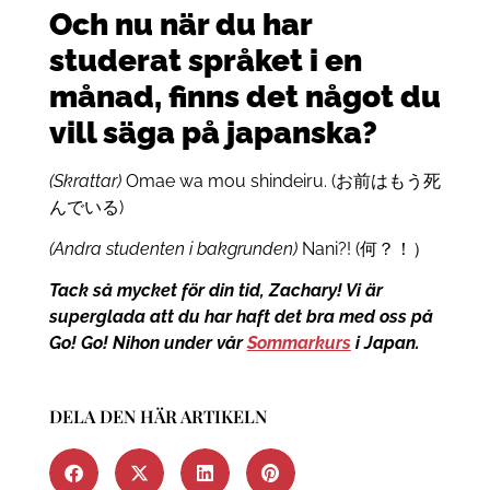
Och nu när du har
studerat språket i en
månad, finns det något du
vill säga på japanska?
(Skrattar)
Omae wa mou shindeiru. (お前はもう死
んでいる)
(Andra studenten i bakgrunden)
Nani?! (何？！）
Tack så mycket för din tid, Zachary! Vi är
superglada att du har haft det bra med oss på
Go! Go! Nihon under vår
Sommarkurs
i Japan.
DELA DEN HÄR ARTIKELN