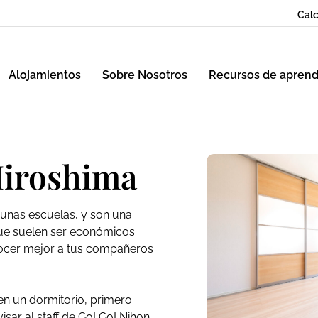
Calc
Alojamientos
Sobre Nosotros
Recursos de aprend
Hiroshima
gunas escuelas, y son una
que suelen ser económicos.
nocer mejor a tus compañeros
 en un dormitorio, primero
isar al staff de Go! Go! Nihon