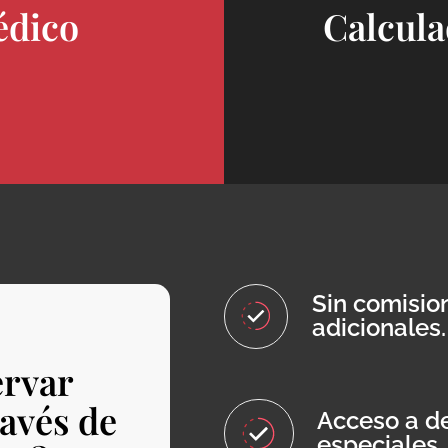
édico
Calcula
Sin comisio
adicionales.
ervar
ravés de
Acceso a de
especiales