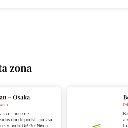
ta zona
an – Osaka
B
saka
Pr
aka dispone de
Be
vados donde podrás convivir
am
o el mundo. Go! Go! Nihon
tu