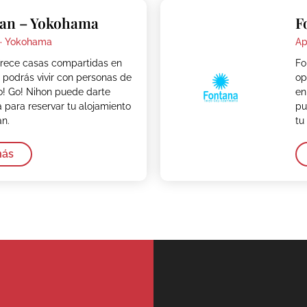
pan – Yokohama
F
·
Yokohama
Ap
rece casas compartidas en
Fo
podrás vivir con personas de
op
o! Go! Nihon puede darte
en
a para reservar tu alojamiento
pu
n.
tu
más