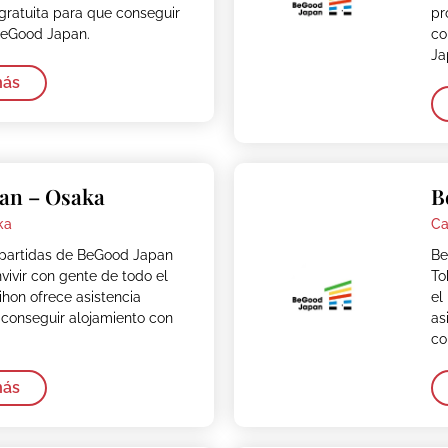
 gratuita para que conseguir
pr
BeGood Japan.
co
Ja
más
an – Osaka
B
ka
Ca
partidas de BeGood Japan
Be
ivir con gente de todo el
To
hon ofrece asistencia
el
 conseguir alojamiento con
as
co
más