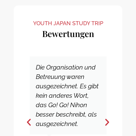
YOUTH JAPAN STUDY TRIP
Bewertungen
Die Organisation und
Es
Betreuung waren
un
ausgezeichnet. Es gibt
Er
kein anderes Wort,
Pe
das Go! Go! Nihon
und
besser beschreibt, als
wa
ausgezeichnet.
en
org