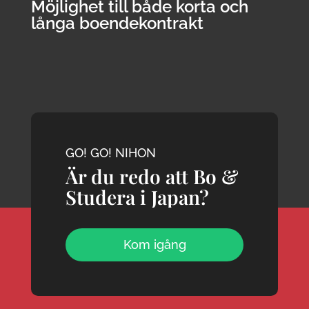
Möjlighet till både korta och
långa boendekontrakt
GO! GO! NIHON
Är du redo att Bo &
Studera i Japan?
Kom igång