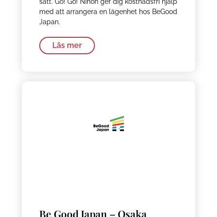
sätt. Go! Go! Nihon ger dig kostnadsfri hjälp
med att arrangera en lägenhet hos BeGood
Japan.
Läs mer
Be Good Japan – Osaka