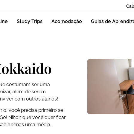
Cal
line
Study Trips
Acomodação
Guias de Aprendi
Hokkaido
 que costumam ser uma
mizar, além de serem
nviver com outros alunos!
io, você precisa primeiro se
 Go! Nihon que você quer ficar
 são apenas uma média.