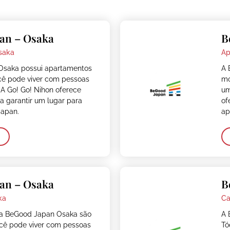
an – Osaka
B
saka
Ap
Osaka possui apartamentos
A 
cê pode viver com pessoas
mo
 A Go! Go! Nihon oferece
um
ra garantir um lugar para
of
Japan.
ap
an – Osaka
B
ka
Ca
da BeGood Japan Osaka são
A 
cê pode viver com pessoas
Tó