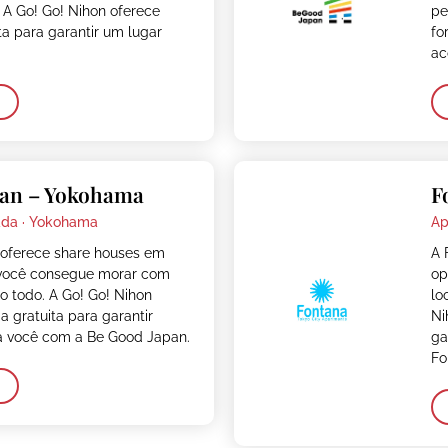
 A Go! Go! Nihon oferece
pe
ita para garantir um lugar
fo
ac
pan – Yokohama
F
da ·
Yokohama
Ap
oferece share houses em
A 
você consegue morar com
op
 todo. A Go! Go! Nihon
lo
a gratuita para garantir
Ni
 você com a Be Good Japan.
ga
Fo