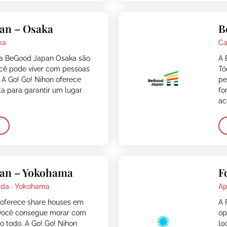
an – Osaka
B
ka
Ca
da BeGood Japan Osaka são
A 
cê pode viver com pessoas
Tó
 A Go! Go! Nihon oferece
pe
ita para garantir um lugar
fo
ac
pan – Yokohama
F
da ·
Yokohama
Ap
oferece share houses em
A 
você consegue morar com
op
 todo. A Go! Go! Nihon
lo