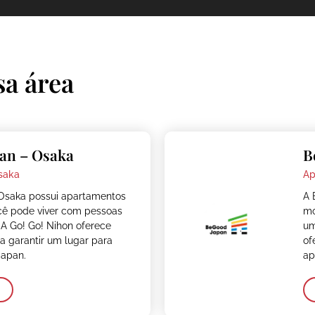
sa área
an – Osaka
B
saka
Ap
Osaka possui apartamentos
A 
cê pode viver com pessoas
mo
 A Go! Go! Nihon oferece
um
ra garantir um lugar para
of
Japan.
ap