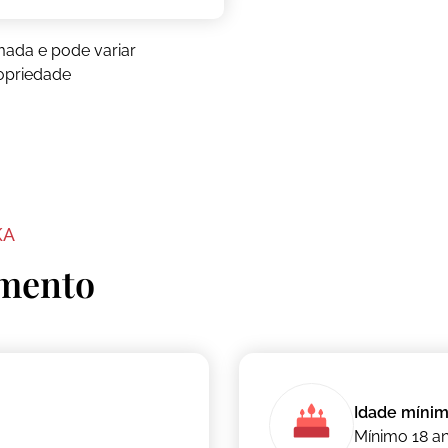
mada e pode variar
opriedade
KA
amento
Idade míni
Mínimo 18 a