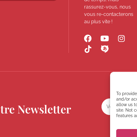
rassurez-vous, nous
vous re-contacterons
au plus vite !
To provide
and/or acc
tre Newsletter
allow us t
site. Not 
features a