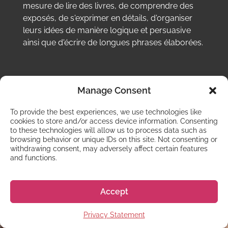
mesure de lire des livres, de comprendre des
exposés, de s'exprimer en détails, d'organiser
leurs idées de manière logique et persuasive
ainsi que d'écrire de longues phrases élaborées.
Manage Consent
To provide the best experiences, we use technologies like
cookies to store and/or access device information. Consenting
to these technologies will allow us to process data such as
COMMUNICA INSTITUTE
Nationalités des étudiants
browsing behavior or unique IDs on this site. Not consenting or
withdrawing consent, may adversely affect certain features
Des personnes du monde entier viennent étudier
and functions.
dans cette école.
Accept
TAÏWAN
31%
Privacy Statement