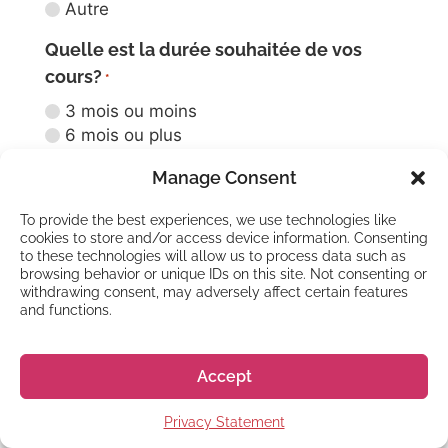
Autre
Quelle est la durée souhaitée de vos
cours?
*
3 mois ou moins
6 mois ou plus
Study Trips (2-4 semaines)
DESCRIPTION DU COURS
Manage Consent
Pas encore décidé
Description de l'année
Autres
To provide the best experiences, we use technologies like
scolaire
cookies to store and/or access device information. Consenting
Quand souhaitez-vous commencer vos
to these technologies will allow us to process data such as
cours ?
browsing behavior or unique IDs on this site. Not consenting or
*
withdrawing consent, may adversely affect certain features
Contactez-nous pour vous inscrire
Dès que possible
and functions.
Dans les 6 prochains mois
L'année prochaine
Accept
Dans plus d'un an
Pas encore décidé
Renforcez votre confiance avec les bases. Vous
Privacy Statement
Comment nous avez-vous connu?
*
vous focaliserez sur les fondamentaux de la