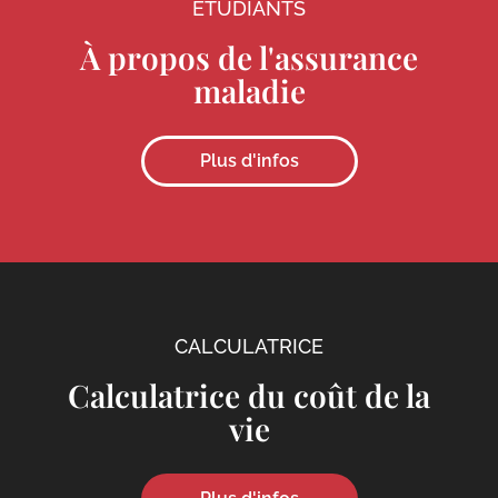
ÉTUDIANTS
Début des cours
À propos de l'assurance
maladie
Avril et Octobre
Plus d'infos
Emploi du temps (Jours de la
semaine)
CALCULATRICE
Cours du matin
09:00 - 12:30
Calculatrice du coût de la
Ou
vie
Cours de l'après-midi
13:30 - 17:00
Heures de cours par semaine :
20