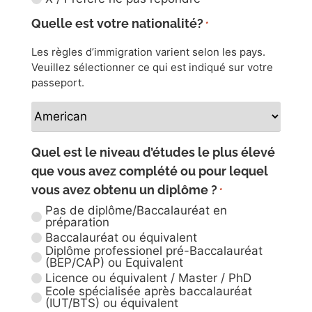
Détail du coût total
Quelle est votre nationalité?
*
Les règles d’immigration varient selon les pays.
Veuillez sélectionner ce qui est indiqué sur votre
3 mois
¥199 000
passeport.
12 mois
¥839 000
Quel est le niveau d’études le plus élevé
que vous avez complété ou pour lequel
vous avez obtenu un diplôme ?
*
Pas de diplôme/Baccalauréat en
18 mois
¥1 223 500
préparation
Baccalauréat ou équivalent
Diplôme professionel pré-Baccalauréat
(BEP/CAP) ou Equivalent
Licence ou équivalent / Master / PhD
24 mois
¥1 608 000
Ecole spécialisée après baccalauréat
(IUT/BTS) ou équivalent