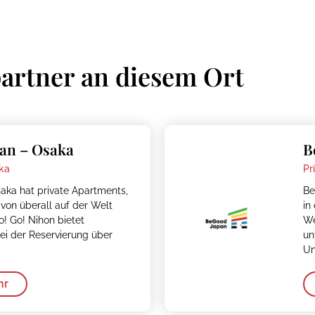
artner an diesem Ort
an – Osaka
B
ka
Pr
ka hat private Apartments,
Be
von überall auf der Welt
in
! Go! Nihon bietet
We
bei der Reservierung über
un
Un
hr