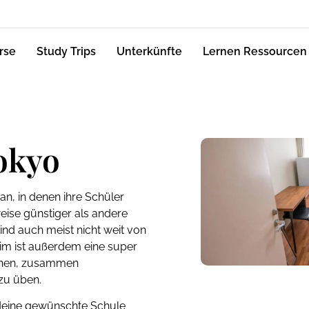
rse
Study Trips
Unterkünfte
Lernen Ressourcen
okyo
n, in denen ihre Schüler
eise günstiger als andere
nd auch meist nicht weit von
im ist außerdem eine super
ernen, zusammen
zu üben.
 deine gewünschte Schule