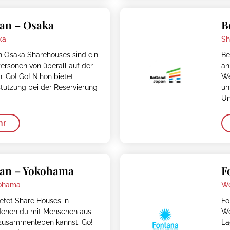
an – Osaka
B
ka
Sh
 Osaka Sharehouses sind ein
Be
ersonen von überall auf der
an
 Go! Go! Nihon bietet
We
tützung bei der Reservierung
un
Un
hr
pan – Yokohama
F
ohama
Wo
etet Share Houses in
Fo
denen du mit Menschen aus
Wo
zusammenleben kannst. Go!
La