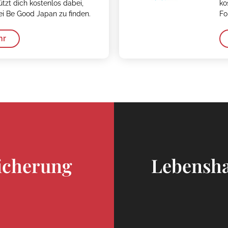
ützt dich kostenlos dabei,
ko
ei Be Good Japan zu finden.
Fo
hr
icherung
Lebensha