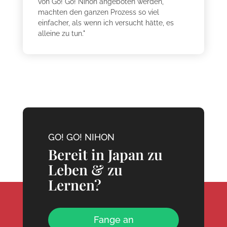
von Go! Go! Nihon angeboten werden,
machten den ganzen Prozess so viel
einfacher, als wenn ich versucht hätte, es
alleine zu tun."
GO! GO! NIHON
Bereit in Japan zu
Leben & zu
Lernen?
Fange an