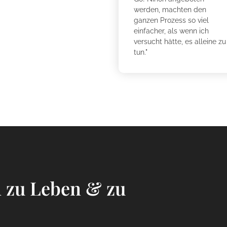
werden, machten den
ganzen Prozess so viel
einfacher, als wenn ich
versucht hätte, es alleine zu
tun."
n zu Leben & zu