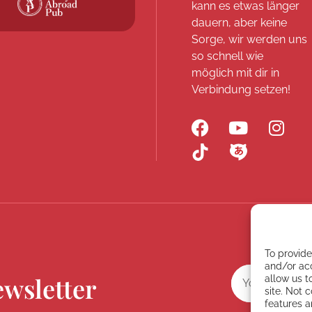
kann es etwas länger
dauern, aber keine
Sorge, wir werden uns
so schnell wie
möglich mit dir in
Verbindung setzen!
To provide
and/or acc
ewsletter
allow us t
site. Not 
features a