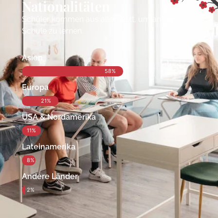
Nationalitäten
Schüler kommen aus aller Welt, um an dieser
Schule zu lernen.
Asien
58%
Europa
21%
USA & Nordamerika
11%
Lateinamerika
8%
Andere Länder
2%