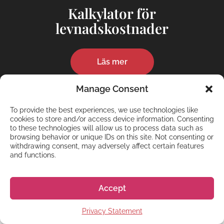
Kalkylator för
levnadskostnader
Läs mer
Manage Consent
To provide the best experiences, we use technologies like
cookies to store and/or access device information. Consenting
to these technologies will allow us to process data such as
browsing behavior or unique IDs on this site. Not consenting or
withdrawing consent, may adversely affect certain features
GET STARTED
and functions.
Kom igång med din
ansökan redan nu!
Accept
Privacy Statement
”
” anger obligatoriska fält
*