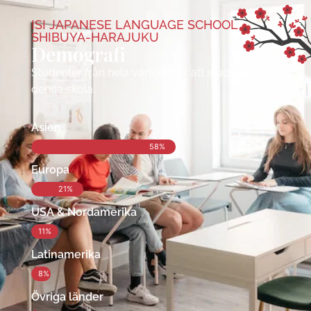
ISI JAPANESE LANGUAGE SCHOOL
SHIBUYA-HARAJUKU
Demografi
Studenter från hela världen för att studera på
denna skola.
Asien
58%
Europa
21%
USA & Nordamerika
11%
Latinamerika
8%
Övriga länder