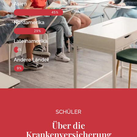
Asien
45%
Nordamerika
29%
Lateinamerika
4%
Andere Länder
9%
SCHÜLER
Über die
Krankenversicherung