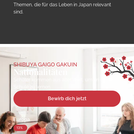
Themen, die für das Leben in Japan relevant
sind.
SHIBUYA GAIGO GAKUIN
Nationalitäten
Schüler kommen aus aller Welt, um an dieser
Schule zu lernen.
Bewirb dich jetzt
Europa
13%