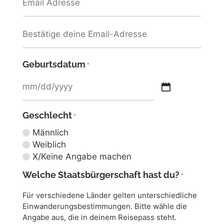
12 Monate
¥1,093,000
24 Monate
¥1,982,000
24 Monate
¥2,016,000
Geburtsdatum
*
24 Monate
¥2,016,000
Geschlecht
*
ÜBER DEN KURS
Männlich
Weiblich
Kurseinteilung
X/Keine Angabe machen
Welche Staatsbürgerschaft hast du?
*
Kontaktiere uns
Für verschiedene Länder gelten unterschiedliche
Einwanderungsbestimmungen. Bitte wähle die
Angabe aus, die in deinem Reisepass steht.