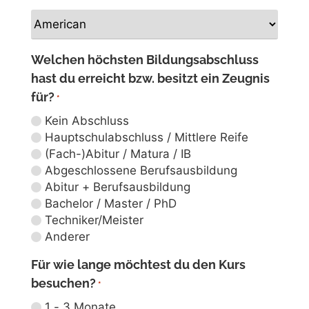
Falls die Anwesenheitsrate eines Studenten im
ersten Studienjahr 90% oder mehr beträgt, gibt
es einen Rabatt auf die Studiengebühren für das
zweite Studienjahr. Je nach anderen
Welchen höchsten Bildungsabschluss
Bedingungen sind auch andere
hast du erreicht bzw. besitzt ein Zeugnis
Vergünstigungen der Studiengebühren möglich.
für?
*
Kein Abschluss
Hauptschulabschluss / Mittlere Reife
(Fach-)Abitur / Matura / IB
Abgeschlossene Berufsausbildung
Abitur + Berufsausbildung
Bachelor / Master / PhD
Techniker/Meister
Anderer
Für wie lange möchtest du den Kurs
besuchen?
*
1 - 3 Monate