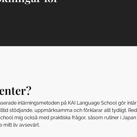
denter?
serade inlärningsmetoden på KAI Language School gör inlärn
alltid stödjande, uppmärksamma och förklarar allt tydligt. Re
hool mig också med praktiska frågor, såsom rutiner i Japan o
 mitt liv avsevärt.