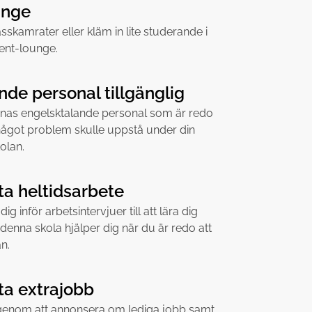
unge
skamrater eller kläm in lite studerande i
ent-lounge.
nde personal tillgänglig
nnas engelsktalande personal som är redo
ll något problem skulle uppstå under din
olan.
tta heltidsarbete
ig inför arbetsintervjuer till att lära dig
denna skola hjälper dig när du är redo att
n.
tta extrajobb
l genom att annonsera om lediga jobb samt