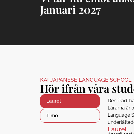
Januari 2027
KAI JAPANESE LANGUAGE SCHOOL
Hör ifrån våra stu
Den iPad-ba
Laurel
Lärarna är 
Language Sc
Timo
underlättade
Laurel