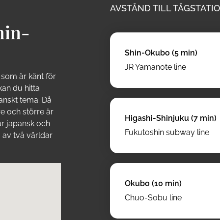
AVSTÅND TILL TÅGSTATIO
hin-
Shin-Okubo (5 min)
JR Yamanote line
som är känt för
kan du hitta
anskt tema. Då
re och större är
Higashi-Shinjuku (7 min)
ar japansk och
Fukutoshin subway line
 av två världar
Okubo (10 min)
Chuo-Sobu line