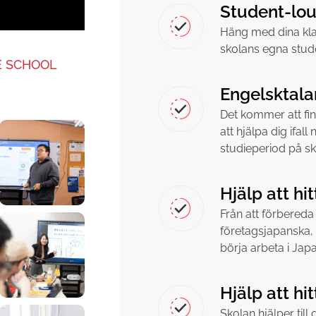
Student-lo
Häng med dina klas
skolans egna stud
E SCHOOL
Engelsktala
Det kommer att fi
att hjälpa dig ifa
studieperiod på sk
Hjälp att hi
Från att förbereda d
företagsjapanska, 
börja arbeta i Japa
Hjälp att hi
Skolan hjälper til