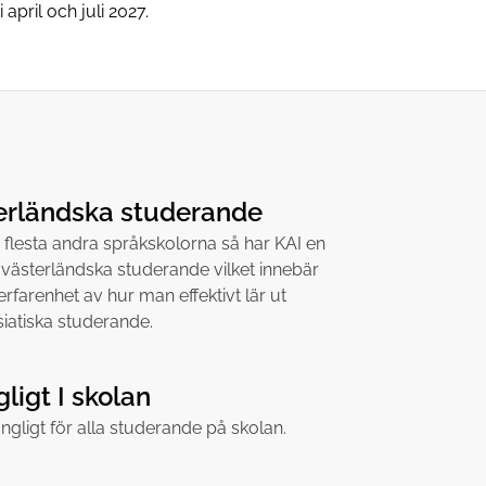
april och juli 2027.
terländska studerande
de flesta andra språkskolorna så har KAI en
västerländska studerande vilket innebär
rfarenhet av hur man effektivt lär ut
asiatiska studerande.
gligt I skolan
gängligt för alla studerande på skolan.