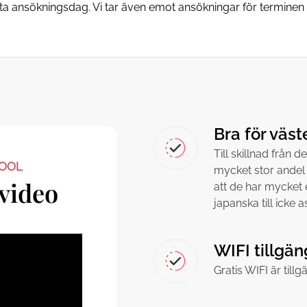
sta ansökningsdag. Vi tar även emot ansökningar för terminen i 
Bra för väs
Till skillnad från 
HOOL
mycket stor andel 
video
att de har mycket e
japanska till icke 
WIFI tillgän
Gratis WIFI är till