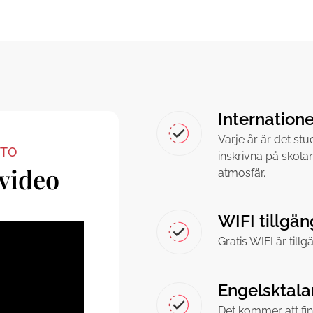
Internatione
Varje år är det stu
OTO
inskrivna på skolan,
video
atmosfär.
WIFI tillgän
Gratis WIFI är till
Engelsktala
Det kommer att fi