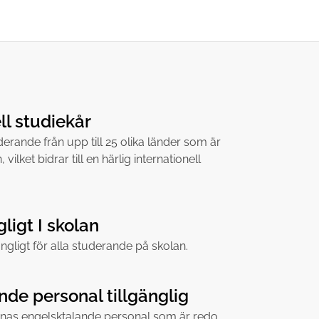
ll studiekår
derande från upp till 25 olika länder som är
 vilket bidrar till en härlig internationell
gligt I skolan
gängligt för alla studerande på skolan.
nde personal tillgänglig
nnas engelsktalande personal som är redo