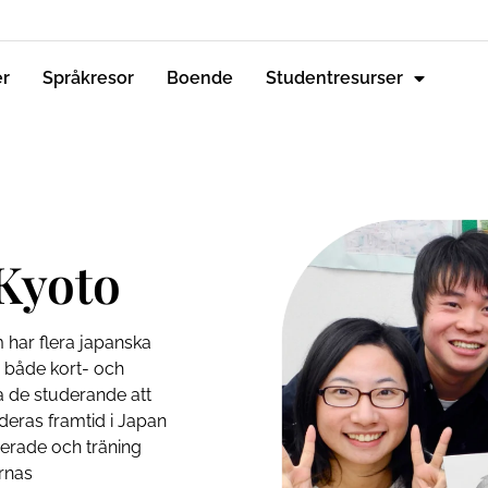
er
Språkresor
Boende
Studentresurser
Kyoto
har flera japanska
r både kort- och
ra de studerande att
deras framtid i Japan
fierade och träning
arnas