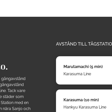
AVSTÅND TILL TÅGSTATIO
o.
Marutamachi (5 min)
Karasuma Line
s gångavstånd
s gångavstånd
ine. Tack vare
nde städer som
Karasuma (10 min)
 Station med en
Hankyu Karasuma Line
en nära Sanjo och