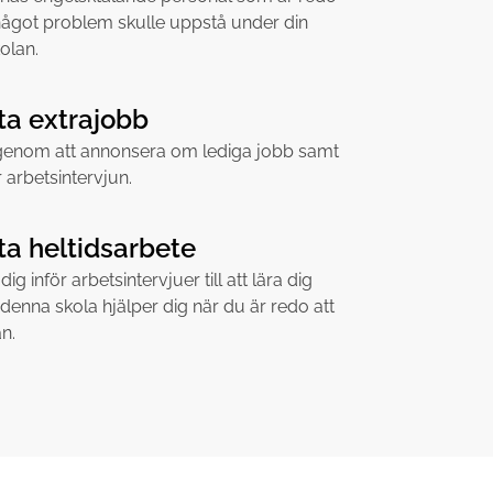
ll något problem skulle uppstå under din
olan.
tta extrajobb
l genom att annonsera om lediga jobb samt
 arbetsintervjun.
tta heltidsarbete
ig inför arbetsintervjuer till att lära dig
denna skola hjälper dig när du är redo att
n.