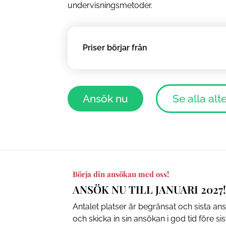
undervisningsmetoder.
Priser börjar från
Ansök nu
Se alla alt
Börja din ansökan med oss!
ANSÖK NU TILL JANUARI 202
Antalet platser är begränsat och sista a
och skicka in sin ansökan i god tid före si