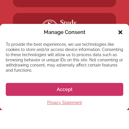
Manage Consent
To provide the best experiences, we use technologies like
cookies to store and/or access device information. Consenting
to these technologies will allow us to process data such as
browsing behavior or unique IDs on this site. Not consenting or
withdrawing consent, may adversely affect certain features
and functions.
NYHETSBREV
Anmäl dig till vårt
Accept
nyhetsbrev
Privacy Statement
Prenumerera