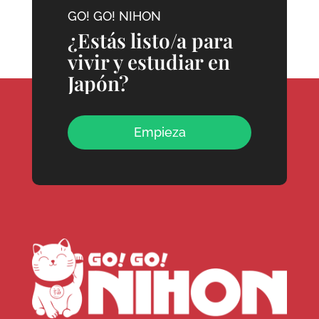
GO! GO! NIHON
¿Estás listo/a para
vivir y estudiar en
Japón?
Empieza