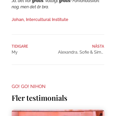
Ja, det var
gratis
. Väldigt
gratis
! Förvånadsvärt
nog, men det är bra.
Johan, Intercultural Institute
TIDIGARE
NÄSTA
My
Alexandra, Sofie & Simon
GO! GO! NIHON
Fler testimonials