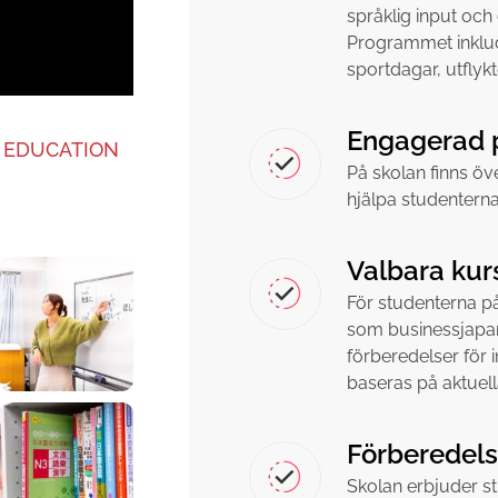
språklig input och
Programmet inklude
sportdagar, utflyk
Engagerad p
 EDUCATION
På skolan finns öv
hjälpa studenterna 
Valbara kur
För studenterna p
som businessjapa
förberedelser för 
baseras på aktuell
Förberedels
Skolan erbjuder st