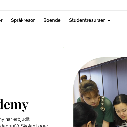
er
Språkresor
Boende
Studentresurser
l
ademy
y har erbjudit
dan 1988. Skolan ligger