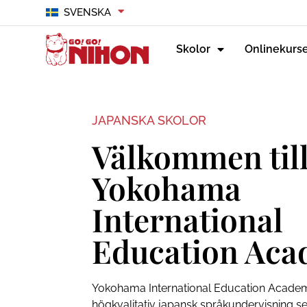
SVENSKA
Skolor
Onlinekurs
JAPANSKA SKOLOR
Välkommen til
Yokohama
International
Education Ac
Yokohama International Education Academ
högkvalitativ japansk språkundervisning se