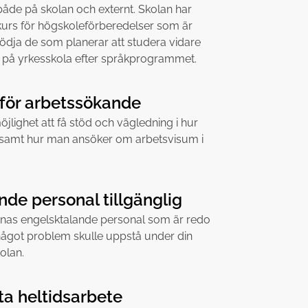
åde på skolan och externt. Skolan har
 kurs för högskoleförberedelser som är
tödja de som planerar att studera vidare
er på yrkesskola efter språkprogrammet.
för arbetssökande
jlighet att få stöd och vägledning i hur
 samt hur man ansöker om arbetsvisum i
nde personal tillgänglig
nnas engelsktalande personal som är redo
ll något problem skulle uppstå under din
olan.
tta heltidsarbete