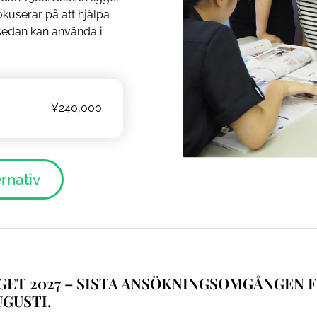
userar på att hjälpa
 sedan kan använda i
¥240,000
ernativ
AGET 2027 – SISTA ANSÖKNINGSOMGÅNGEN 
UGUSTI.