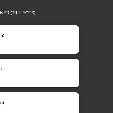
NER (TILL FOTS)
in)
)
in)