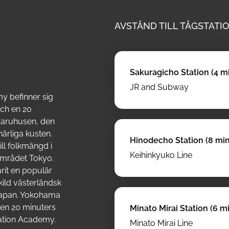
AVSTÅND TILL TÅGSTATIO
Sakuragicho Station (4 m
JR and Subway
y befinner sig
och en 20
varuhusen, den
ärliga kusten.
Hinodecho Station (8 min
ill folkmängd i
Keihinkyuko Line
området Tokyo.
rit en populär
kild västerländsk
 Japan. Yokohama
 en 20 minuters
Minato Mirai Station (6 m
ation Academy.
Minato Mirai Line