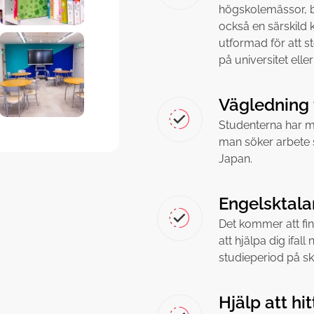
högskolemässor, b
också en särskild
utformad för att s
på universitet ell
Vägledning 
Studenterna har mö
man söker arbete
Japan.
Engelsktala
Det kommer att fi
att hjälpa dig ifa
studieperiod på sk
Hjälp att hi