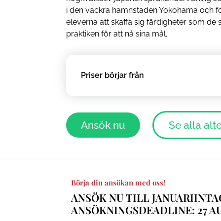
i den vackra hamnstaden Yokohama och fok
eleverna att skaffa sig färdigheter som de
praktiken för att nå sina mål.
Priser börjar från
Ansök nu
Se alla alt
Börja din ansökan med oss!
ANSÖK NU TILL JANUARIINT
ANSÖKNINGSDEADLINE: 27 A