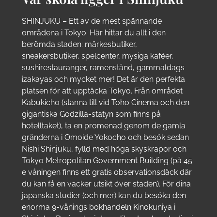
SHINJUKU – Ett av de mest spännande
områdena i Tokyo. Här hittar du allt i den
berömda staden: märkesbutiker,
sneakersbutiker, spelcenter, mysiga kaféer,
sushirestauranger, ramenstånd, gammaldags
izakayas och mycket mer! Det är den perfekta
platsen för att upptäcka Tokyo. Från området
Kabukicho (stanna till vid Toho Cinema och den
gigantiska Godzilla-statyn som finns på
hotelltaket), ta en promenad genom de gamla
gränderna i Omoide Yokocho och besök sedan
Nishi Shinjuku, fylld med höga skyskrapor och
Tokyo Metropolitan Government Building (på 45:
e våningen finns ett gratis observationsdäck där
du kan få en vacker utsikt över staden). För dina
japanska studier (och mer) kan du besöka den
enorma 9-vånings bokhandeln Kinokuniya i