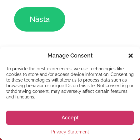
Manage Consent
To provide the best experiences, we use technologies like
cookies to store and/or access device information. Consenting
to these technologies will allow us to process data such as
browsing behavior or unique IDs on this site. Not consenting or
GO! GO! NIHON
withdrawing consent, may adversely affect certain features
Har du fler frågor?
and functions.
Vänligen gå till
våran FAQ sida för
Accept
mer detaljer.
Privacy Statement