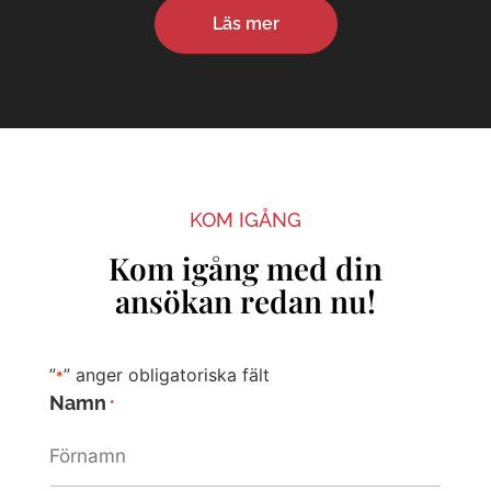
Läs mer
KOM IGÅNG
Kom igång med din
ansökan redan nu!
”
” anger obligatoriska fält
*
Namn
*