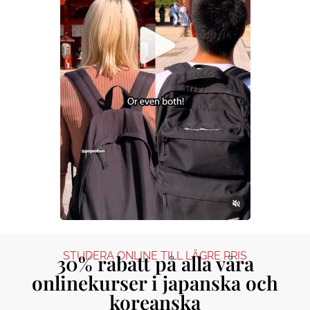
STUDERA ONLINE TILL LÄGRE PRIS
30% rabatt på alla våra
onlinekurser i japanska och
koreanska