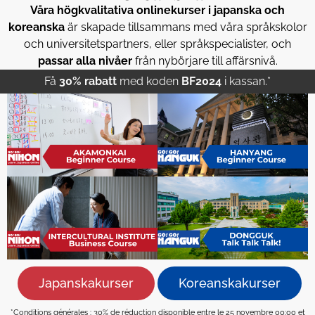
Våra högkvalitativa onlinekurser i japanska och
koreanska
är skapade tillsammans med våra språkskolor
och universitetspartners, eller språkspecialister, och
passar alla nivåer
från nybörjare till affärsnivå.
Få
30% rabatt
med koden
BF2024
i kassan.*
Japanskakurser
Koreanskakurser
*Conditions générales : 30% de réduction disponible entre le 25 novembre 00:00 et