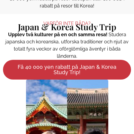
rabatt på resor till Korea!
VARFÖR INTE BÅDA?
Japan & Korea Study Trip
Upplev två kulturer på en och samma resa!
Studera
japanska och koreanska, utforska traditioner och njut av
totalt fyra veckor av oförglömliga äventyr i båda
länderna.
Få 40 000 yen rabatt på Japan & Korea
Study Trip!