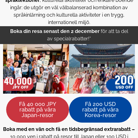
språklektioner
, kulturella aktiviteter och enklare boende
ingår: de utgör en väl välbalanserad kombination av
språkinlärning och kulturella aktiviteter i en trygg,
internationell miljö.
Boka din resa senast den 2 december
för att ta del
av specialrabatter!*
Få 40 000 JPY
Få 200 USD
rabatt på våra
rabatt på våra
Japan-resor
Korea-resor
Boka med en vän och få en tidsbegränsad extrarabatt –
10 000 yen i rabatt på resor till Japan eller 100 USD i