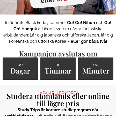
Inför årets Black Friday kommer
Go! Go! Nihon
och
Go!
Go! Hanguk
att ihop leverera några fantastiska
erbjudanden: Lär dig japanska och utforska Japan, lär dig
koreanska och utforska Korea –
eller gör båda två!
Kampanjen avslutas om
00
00
00
Dagar
Timmar
Minuter
JAPAN ELLER KOREA
Studera utomlands eller online
till lägre pris
Study Trips är kortare studieprogram där